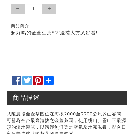
商品簡介 :
超好喝的金萱紅茶*2!送禮大方又好看!
Facebook
Twitter
Pinterest
Share
商品描述
武陵農場金萱茶園位在海拔2000至2200公尺的山谷間，
可譽為全台最高海拔之金萱茶園，使用桃山、雪山下最源
頭的溪水灌溉，以潔淨無汙染之空氣及水霧滋養，配合日
夜溫差造就武陵茶葉的厚實飽滿。