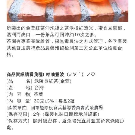
所製出的金萱紅茶沖泡後之茶湯橙紅透光，蜜香且濃郁，
溫潤而爽口，一份茶葉可回沖約10次之多。
茶園有專業團隊維管，採無毒農法之方式管理，各季產製
茶葉皆送農特產品農藥殘留檢測第三方公正單位檢測合
格。
商品資訊請看我喔! 咕嚕靈波（○′∀‵）ノ♡
[品 名] 武陵長紅茶(金萱)
[產 地] 台灣
[內 容 物] 茶葉
[內 容 量] 60克
±5%，每盒2罐
[產製單位] 國軍退除役官兵輔導委員會武陵農場
[保存期限] 2年 (採製包裝日期標示於罐底)
[保存方式] 開封後密存，避免陽光直射並置於乾燥陰涼
處。