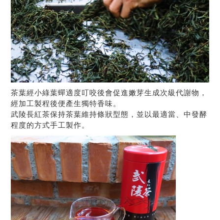
茶葉經小綠葉蟬適度叮咬後會促進嫩芽生成次級代謝物，
經加工製程後便產生獨特香味。
武陵長紅茶保持茶葉維持條狀型態，並以最適當、中發酵
程度的方式手工製作。