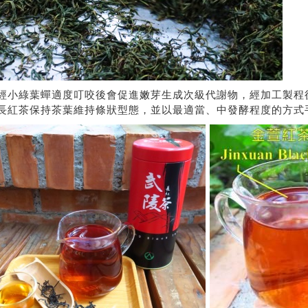
經小綠葉蟬適度叮咬後會促進嫩芽生成次級代謝物，經加工製程
長紅茶保持茶葉維持條狀型態，並以最適當、中發酵程度的方式