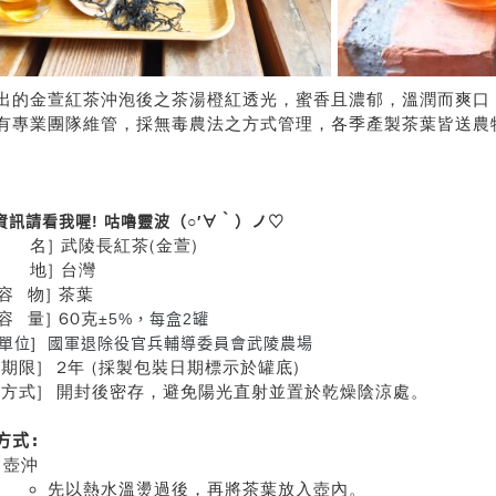
出的金萱紅茶沖泡後之茶湯橙紅透光，蜜香且濃郁，溫潤而爽口
有專業團隊維管，採無毒農法之方式管理，各季產製茶葉皆送農
資訊請看我喔! 咕嚕靈波（○′∀‵）ノ♡
 名] 武陵長紅茶(金萱)
 地] 台灣
容 物] 茶葉
容 量] 60克
±5%，每盒2罐
製單位] 國軍退除役官兵輔導委員會武陵農場
存期限] 2年 (採製包裝日期標示於罐底)
存方式] 開封後密存，避免陽光直射並置於乾燥陰涼處。
方式:
壺沖
先以熱水溫燙過後，再將茶葉放入壺內。