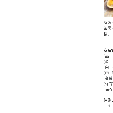
所製
茶園
格。
商品
[品
[產
[內 
[內 
[產
[保
[保
沖泡