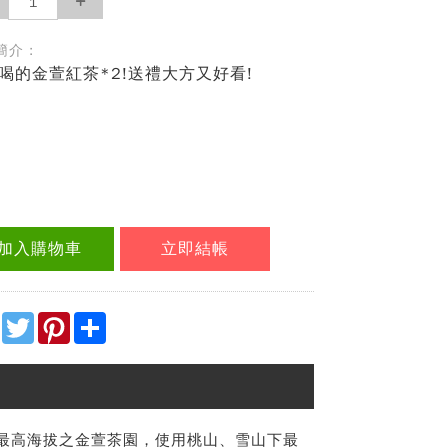
介 :
喝的金萱紅茶*2!送禮大方又好看!
加入購物車
立即結帳
Facebook
Twitter
Pinterest
Share
台最高海拔之金萱茶園，使用桃山、雪山下最