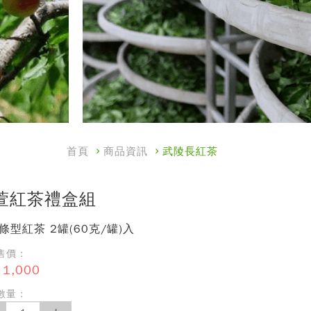
首頁
商品資訊
武陵長紅茶
萱紅茶禮盒組
條型紅茶 2罐(60克/罐)入
價 :
1,000
量 :