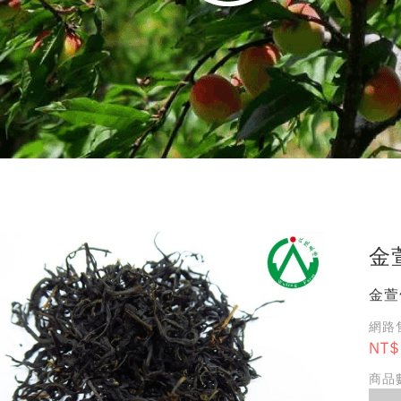
金
金萱
網路售
NT$
商品數