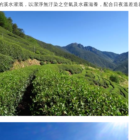
的溪水灌溉，以潔淨無汙染之空氣及水霧滋養，配合日夜溫差造