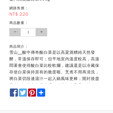
網路售價 :
NT$
220
商品數量 :
商品簡介 :
雪山╴酸中傳奇酸白菜是以高粱酒糟純天然發
酵，常溫保存即可；但平地室內溫度較高，高溫
悶著會使得酸白菜比較軟爛，建議還是以冷藏保
存使白菜保持原有的脆度喔。烹煮不用再清洗，
將白菜切段連湯汁一起入鍋風味更棒；開封後盡
量在一個月內食用完喔！冷藏保存只是保持酸白
Facebook
Twitter
Pinterest
Share
菜的脆度，若要吃軟嫩一點可以常溫放一兩個月
在烹煮喔