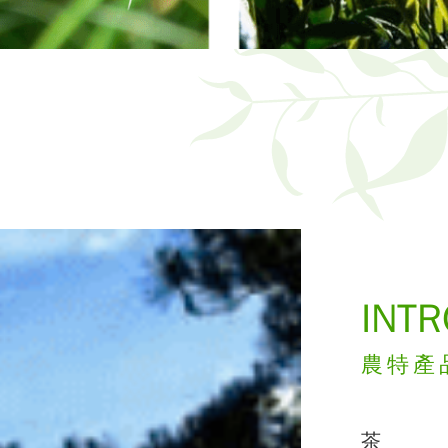
INT
農特產
茶
水果