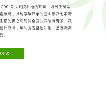
2,200 公尺武陵谷地的茶園，因日夜溫差
盛開的桃花及蘋果花為最主要果品產出，
霧繚繞，以純淨無汙染的雪山溪及七家灣
-8月盛產，是農場夏季盛產水蜜桃及蘋果
生產的青心烏龍與金萱的武陵長青茶、武
葉片厚潤，氣味芳香且耐沖泡，是臺灣高
品。
解更多
解更多