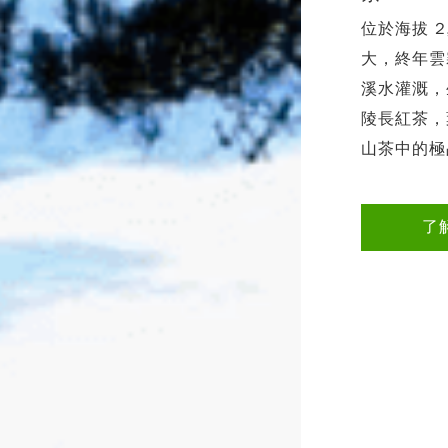
位於海拔 
以春天三月
大，終年雲
大約暑假7
溪水灌溉，
之旺季。
陵長紅茶，
山茶中的極
了
了