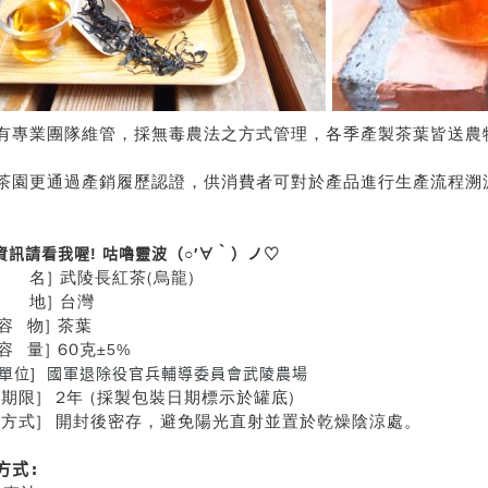
有專業團隊維管，採
無毒農法
之方式管理，各季產製茶葉皆送農
茶園更通過產銷履歷認證，供消費者可對於產品進行生產流程溯
資訊請看我喔! 咕嚕靈波（○′∀‵）ノ♡
 名] 武陵長紅茶(烏龍)
 地] 台灣
容 物] 茶葉
容 量] 60克
±5%
製單位] 國軍退除役官兵輔導委員會武陵農場
存期限] 2年 (採製包裝日期標示於罐底)
存方式] 開封後密存，避免陽光直射並置於乾燥陰涼處。
方式: