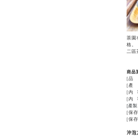
茶園
格。
二區
商品
[品
[產
[內 
[內 
[產
[保
[保
沖泡