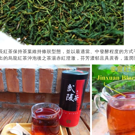
長紅茶保持茶葉維持條狀型態，並以最適當、中發酵程度的方式
出的烏龍紅茶沖泡後之茶湯赤紅澄澈，芬芳濃郁且具蔗香，溫潤