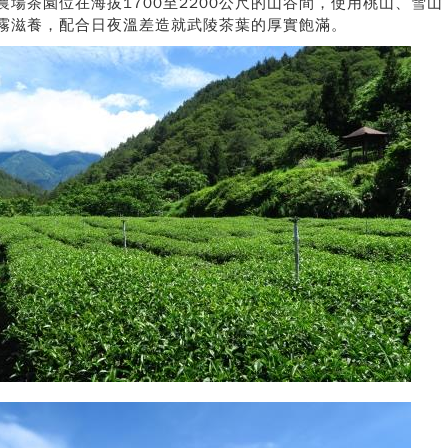
農場茶園位在海拔1700至2200公尺的山谷間，使用桃山、雪
霧滋養，配合日夜溫差造就武陵茶葉的厚實飽滿。