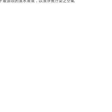
山下最源頭的溪水灌溉，以潔淨無汙染之空氣