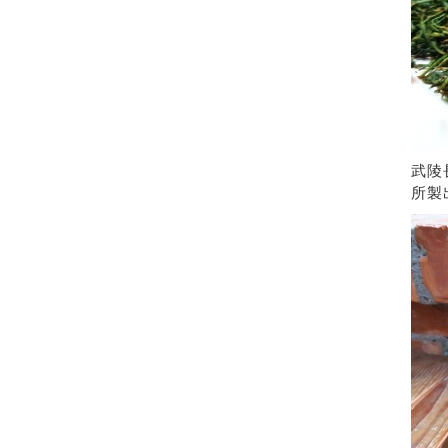
武陵
所製