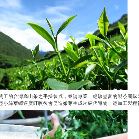
費工的台灣高山茶之手採製成，並請專業、經驗豐富的製茶團隊
經小綠葉蟬適度叮咬後會促進嫩芽生成次級代謝物，經加工製程