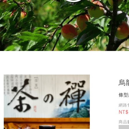
烏
條型
網路售
NT$
商品數