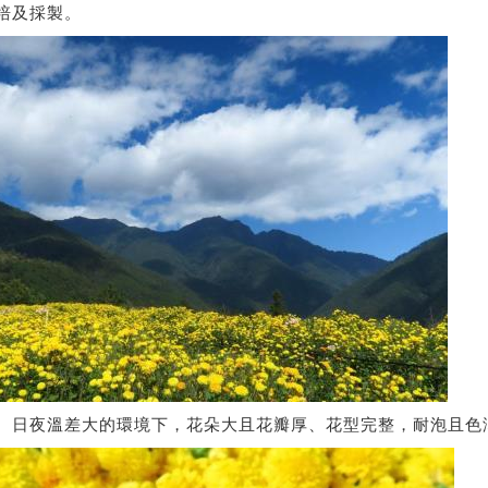
培及採製。
、日夜溫差大的環境下，花朵大且花瓣厚、花型完整，耐泡且色