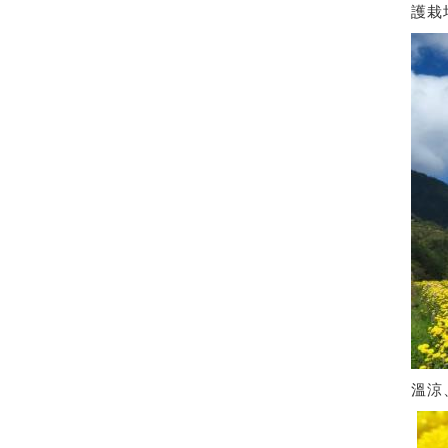
護栽
溫涼