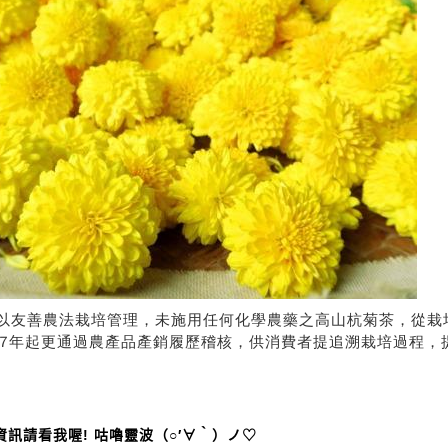
以友善農法栽培管理，未施用任何化學農藥之高山杭菊茶，從栽
07年起更通過農產品產銷履歷稽核，供消費者提追溯栽培過程，
資訊請看我喔! 咕嚕靈波（○′∀‵）ノ♡