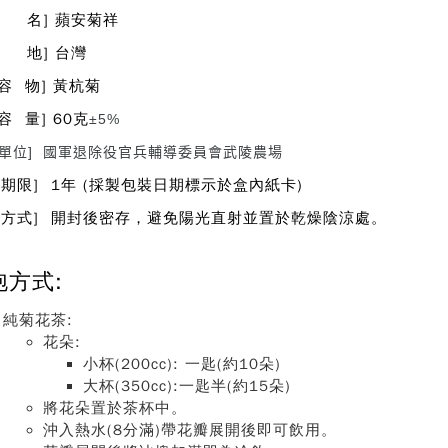
 名] 蘋安菊祥
 地] 台灣
 容 物] 黃杭菊
容 量] 60克
±5%
製單位] 國軍退除役官兵輔導委員會武陵農場
存期限] 1年 (採製包裝日期標示於盒內紙卡)
存方式] 開封後密存，避免陽光直射並置於乾燥陰涼處。
泡方式:
純菊花茶:
花朵:
小杯(200cc): 一匙(約10朵)
大杯(350cc):一匙半(約15朵)
將花朵置於茶杯中。
沖入熱水(8分滿)帶花瓣展開後即可飲用。