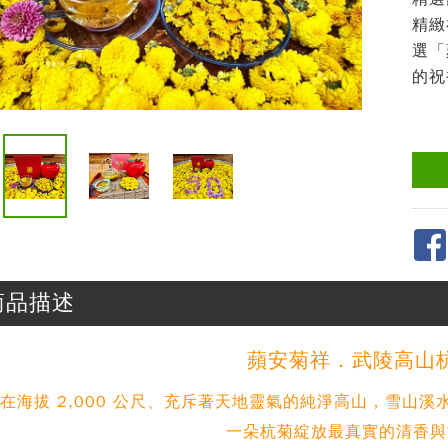
精緻
選「
的祝
商品描述
蘋安菊祥．武陵高山
在海拔 2,000 公尺、充斥著天地靈氣的純淨高山，雪山
一朵杭菊綻放最真實的清香與