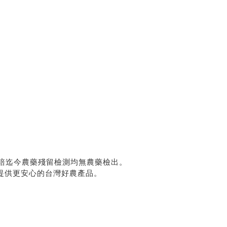
培迄今農藥殘留檢測均無農藥檢出。
提供更安心的台灣好農產品。