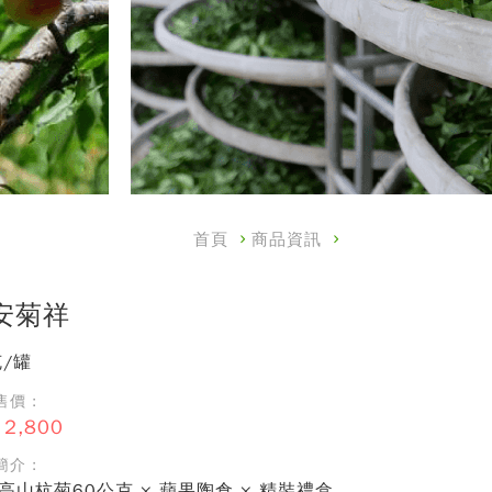
首頁
商品資訊
安菊祥
克/罐
價 :
2,800
介 :
高山杭菊60公克 × 蘋果陶倉 × 精裝禮盒