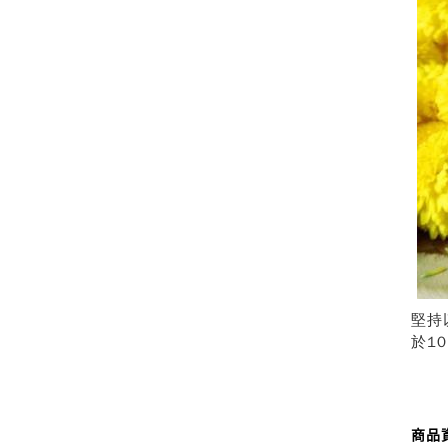
堅持
於1
商品