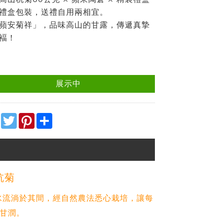
禮盒包裝，送禮自用兩相宜。
蘋安菊祥」，品味高山的甘露，傳遞真摯
褔！
展示中
Facebook
Twitter
Pinterest
Share
杭菊
溪水流淌於其間，經自然農法悉心栽培，讓每
甘潤。