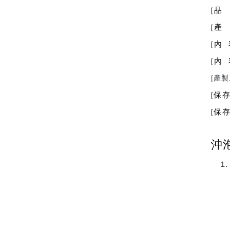
[品
[產
[內
[內 
[產
[保
[保
沖