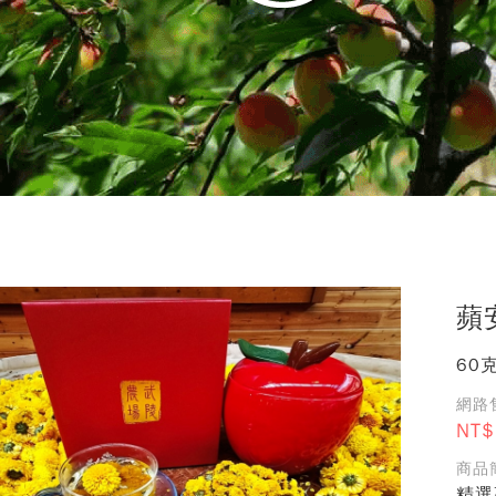
蘋
60
網路售
NT$
商品簡
精選